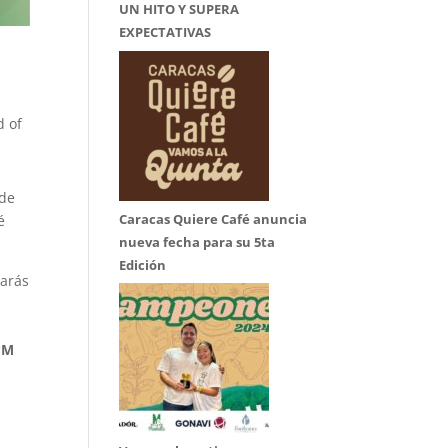
UN HITO Y SUPERA
EXPECTATIVAS
d of
 de
Caracas Quiere Café anuncia
é
nueva fecha para su 5ta
Edición
varás
 PM