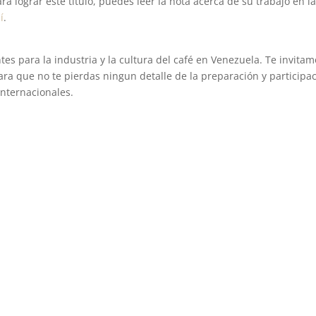
lograr este título, puedes leer la nota acerca de su trabajo en l
í
.
s para la industria y la cultura del café en Venezuela. Te invitam
ra que no te pierdas ningun detalle de la preparación y participa
internacionales.