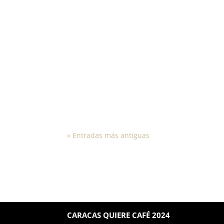
Este jueves 26 de septiembre se realizó la
« Entradas más antiguas
CARACAS QUIERE CAFÉ 2024