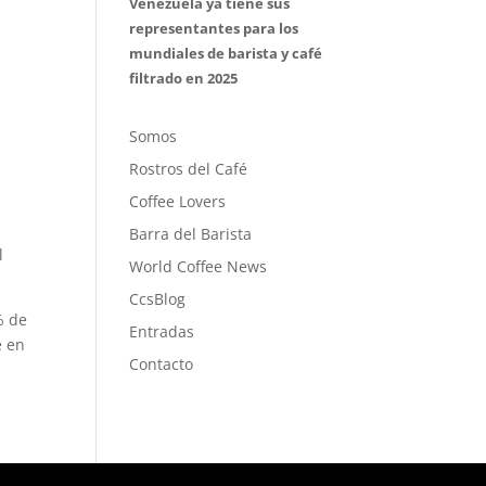
Venezuela ya tiene sus
representantes para los
mundiales de barista y café
filtrado en 2025
Somos
Rostros del Café
Coffee Lovers
Barra del Barista
l
World Coffee News
CcsBlog
% de
Entradas
e en
Contacto