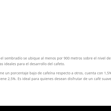
e el sembradío se ubique al menos por 900 metros sobre el nivel de
s ideales para el desarrollo del cafeto.
ene un porcentaje bajo de cafeína respecto a otros, cuenta con 1,5
iene 2,5%. Es ideal para quienes desean disfrutar de un café suav