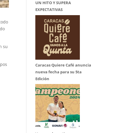
UN HITO Y SUPERA
EXPECTATIVAS
 todo
ndo
n su
ipos
Caracas Quiere Café anuncia
nueva fecha para su 5ta
Edición