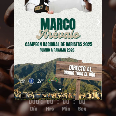
Saber mas
000
:
00
:
00
:
00
Día
Hrs
Min
Seg