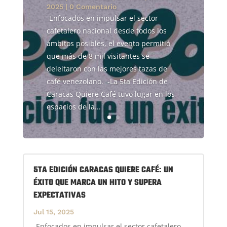
2025
| 0 Comentario
-Enfocados en impulsar el sector
cafetalero nacional desde todos los
ámbitos posibles, el evento permitió
que más de 8 mil visitantes se
deleitaron con las mejores tazas de
café venezolano. -La 5ta Edición de
Caracas Quiere Café tuvo lugar en los
espacios de la...
5TA EDICIÓN CARACAS QUIERE CAFÉ: UN
ÉXITO QUE MARCA UN HITO Y SUPERA
EXPECTATIVAS
Jul 15, 2025
-Enfocados en impulsar el sector cafetalero