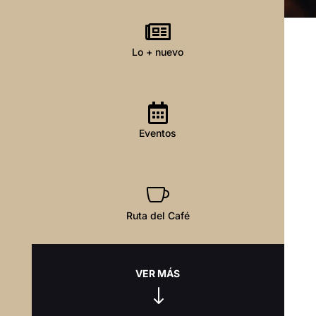

Lo + nuevo

Eventos

Ruta del Café
VER MÁS
"