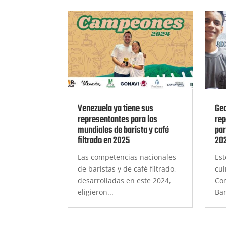
Venezuela ya tiene sus
Geo
representantes para los
rep
mundiales de barista y café
par
filtrado en 2025
20
Las competencias nacionales
Est
de baristas y de café filtrado,
cul
desarrolladas en este 2024,
Co
eligieron...
Bar