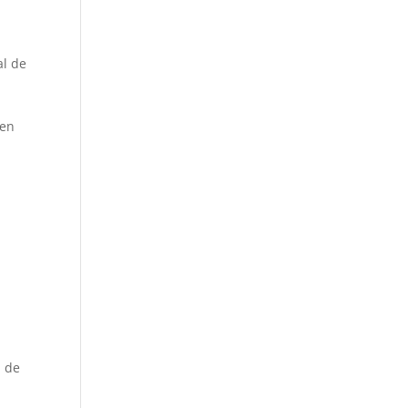
al de
uen
l de